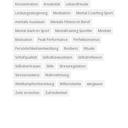
Konzentration
Kreativität
Lebensfreude
Leistungssteigerung
Meditation
Mental Coaching Sport
mentale Ausdauer
Mentale Fitness im Beruf
Mental stark im Sport
Mentaltraining Sportler
Mindset
Motivation
Peak Performance
Perfektionismus
Persönlichkeitsentwicklung
Resilienz
Rituale
Schlafqualität
Selbstbewusstsein
Selbstreflexion
Selbstvertrauen
Stille
Stressregulation
Stressresistenz
Wahrnehmung
Wettkampfvorbereitung
Willensstärke
wingwave
Ziele erreichen
Zufriedenheit