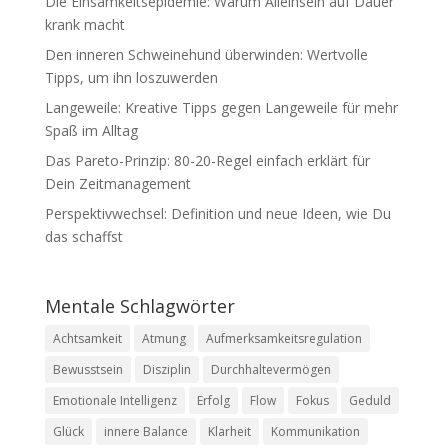
Die Einsamkeitsepidemie: Warum Alleinsein auf Dauer
krank macht
Den inneren Schweinehund überwinden: Wertvolle
Tipps, um ihn loszuwerden
Langeweile: Kreative Tipps gegen Langeweile für mehr
Spaß im Alltag
Das Pareto-Prinzip: 80-20-Regel einfach erklärt für
Dein Zeitmanagement
Perspektivwechsel: Definition und neue Ideen, wie Du
das schaffst
Mentale Schlagwörter
Achtsamkeit
Atmung
Aufmerksamkeitsregulation
Bewusstsein
Disziplin
Durchhaltevermögen
Emotionale Intelligenz
Erfolg
Flow
Fokus
Geduld
Glück
innere Balance
Klarheit
Kommunikation