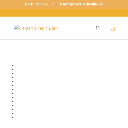
+41 79 154 29 49
info@stevenschueller.ch
Steven Schüller - Blog
Gedanken zu Mental Coaching und mehr...
Bewusstsein
Emotionale Intelligenz
Erfolg
Fokus und Konzentration
Körper, Geist und Seele
Kommunikation
Mentale Fitness im Beruf
Mental stark im Sport
Mindset
Motivation
Produktivität
Selbstvertrauen
Stressregulation
Visionen und Ziele