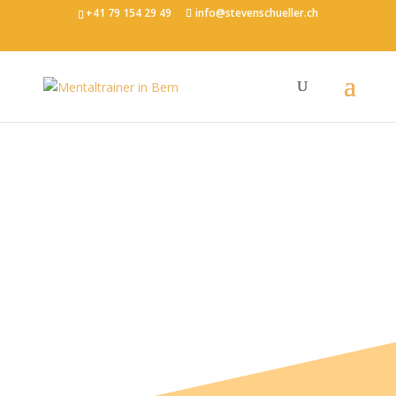
+41 79 154 29 49
info@stevenschueller.ch
Dorn Therapie
Balsam für
Wirbelsäule, Rücken
und Gelenke.