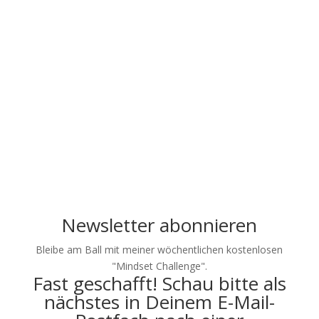
Melde Dich für meinen
kostenlosen Newsletter
an und nimm 1x
wöchentlich in "Steven's
Mindset Challenge"
mentale Inspiration und
Tools für Sport, Beruf
und den Alltag mit.
Newsletter abonnieren
Bleibe am Ball mit meiner wöchentlichen kostenlosen
"Mindset Challenge".
Fast geschafft! Schau bitte als
nächstes in Deinem E-Mail-