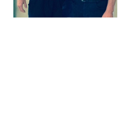
Das Handwerk zur Methode
Dorn
Leider war Dieter Dorn, der Gründungsvater der
Dorn Therapie, kurz zuvor und viel zu jung
verstorben. Nichtsdestotrotz hatte ich das
Glück, dass ich die “echte” und ursprüngliche
Dorn-Methode bei Günther Gross, dem
langjährigen Wegbegleiter von Dieter Dorn, in
Amtzell – im schönen Allgäu – erlernen durfte.
Das i-Tüpfelchen des
mentalen Trainings
Sowohl die Methode Dorn als auch die Breuss-
Massage sind wichtige Bausteine im