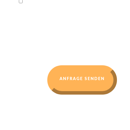
Ich stimme zu, dass meine Angaben und Daten
zur Beantwortung meiner Anfrage elektronisch
erhoben und gespeichert werden. Hinweis: Du
kannst Deine Einwilligung jederzeit für die
Zukunft per E-Mail an info@stevenschueller.ch
widerrufen. Detaillierte Informationen zum
Umgang mit Nutzerdaten findest Du in den
Informationen zum
Datenschutz
.
ANFRAGE SENDEN