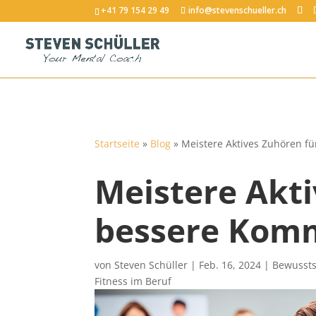
+41 79 154 29 49
info@stevenschueller.ch
Startseite
»
Blog
»
Meistere Aktives Zuhören f
Meistere Akti
bessere Kom
von
Steven Schüller
|
Feb. 16, 2024
|
Bewussts
Fitness im Beruf