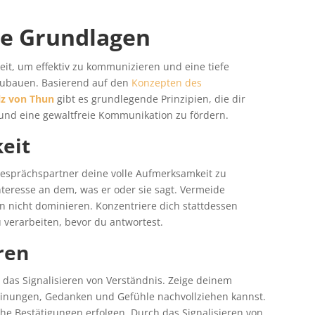
ie Grundlagen
eit, um effektiv zu kommunizieren und eine tiefe
zubauen. Basierend auf den
Konzepten des
lz von Thun
gibt es grundlegende Prinzipien, die dir
 und eine gewaltfreie Kommunikation zu fördern.
eit
esprächspartner deine volle Aufmerksamkeit zu
teresse an dem, was er oder sie sagt. Vermeide
 nicht dominieren. Konzentriere dich stattdessen
 verarbeiten, bevor du antwortest.
ren
t das Signalisieren von Verständnis. Zeige deinem
einungen, Gedanken und Gefühle nachvollziehen kannst.
he Bestätigungen erfolgen. Durch das Signalisieren von