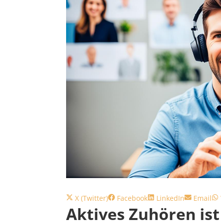
Share
Share
Share
Share
X (Twitter)
Facebook
LinkedIn
Email
Aktives Zuhören ist
on
on
on
on