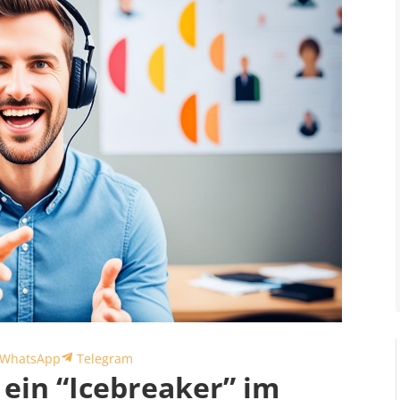
Share
Share
WhatsApp
Telegram
 ein “Icebreaker” im
on
on