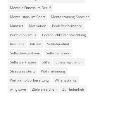
Mentale Fitness im Beruf
Mental stark im Sport
Mentaltraining Sportler
Mindset
Motivation
Peak Performance
Perfektionismus
Persönlichkeitsentwicklung
Resilienz
Rituale
Schlafqualität
Selbstbewusstsein
Selbstreflexion
Selbstvertrauen
Stille
Stressregulation
Stressresistenz
Wahrnehmung
Wettkampfvorbereitung
Willensstärke
wingwave
Ziele erreichen
Zufriedenheit