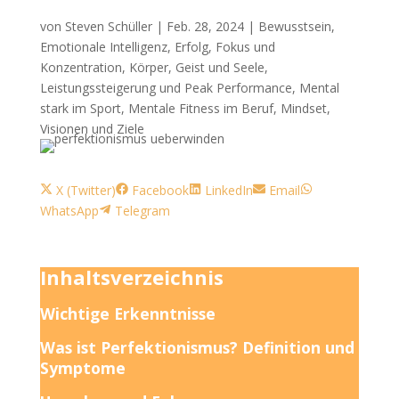
von
Steven Schüller
|
Feb. 28, 2024
|
Bewusstsein
,
Emotionale Intelligenz
,
Erfolg
,
Fokus und
Konzentration
,
Körper, Geist und Seele
,
Leistungssteigerung und Peak Performance
,
Mental
stark im Sport
,
Mentale Fitness im Beruf
,
Mindset
,
Visionen und Ziele
Share
Share
Share
Share
Share
X (Twitter)
Facebook
LinkedIn
Email
on
Share
on
on
on
on
WhatsApp
Telegram
on
Inhaltsverzeichnis
Wichtige Erkenntnisse
Was ist Perfektionismus? Definition und
Symptome