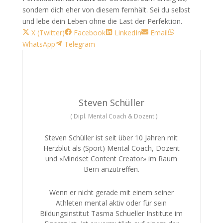
sondern dich eher von diesem fernhält. Sei du selbst
und lebe dein Leben ohne die Last der Perfektion.
Share
Share
Share
Share
Share
X (Twitter)
Facebook
LinkedIn
Email
on
Share
on
on
on
on
WhatsApp
Telegram
on
Steven Schüller
(
Dipl. Mental Coach & Dozent
)
Steven Schüller ist seit über 10 Jahren mit
Herzblut als (Sport) Mental Coach, Dozent
und «Mindset Content Creator» im Raum
Bern anzutreffen.
Wenn er nicht gerade mit einem seiner
Athleten mental aktiv oder für sein
Bildungsinstitut Tasma Schueller Institute im