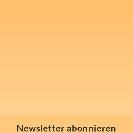
Melde Dich für meinen
kostenlosen Newsletter an
und nimm 1x wöchentlich in
"Steven's Mindset Challenge"
mentale Inspiration und Tools
für Sport, Beruf und den
Alltag mit.
Newsletter abonnieren