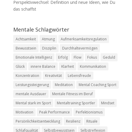
Perspektivwechsel: Definition und neue Ideen, wie Du
das schaffst
Mentale Schlagwörter
Achtsamkeit
Atmung
Aufmerksamkeitsregulation
Bewusstsein
Disziplin
Durchhaltevermögen
Emotionale Intelligenz
Erfolg
Flow
Fokus
Geduld
Glück
innere Balance
Klarheit
Kommunikation
Konzentration
Kreativität
Lebensfreude
Leistungssteigerung
Meditation
Mental Coaching Sport
mentale Ausdauer
Mentale Fitness im Beruf
Mental stark im Sport
Mentaltraining Sportler
Mindset
Motivation
Peak Performance
Perfektionismus
Persönlichkeitsentwicklung
Resilienz
Rituale
Schlafqualität
Selbstbewusstsein
Selbstreflexion