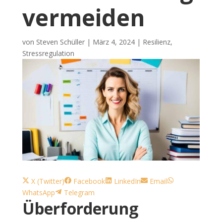
vermeiden
von
Steven Schüller
|
März 4, 2024
|
Resilienz
,
Stressregulation
Share
Share
Share
Share
Share
X (Twitter)
Facebook
LinkedIn
Email
on
Share
on
on
on
on
WhatsApp
Telegram
Überforderung
on