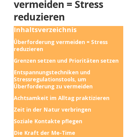
vermeiden = Stress
reduzieren
Inhaltsverzeichnis
Überforderung vermeiden = Stress
reduzieren
Grenzen setzen und Prioritäten setzen
Entspannungstechniken und
Stressregulationstools, um
Überforderung zu vermeiden
Achtsamkeit im Alltag praktizieren
Zeit in der Natur verbringen
Soziale Kontakte pflegen
Die Kraft der Me-Time