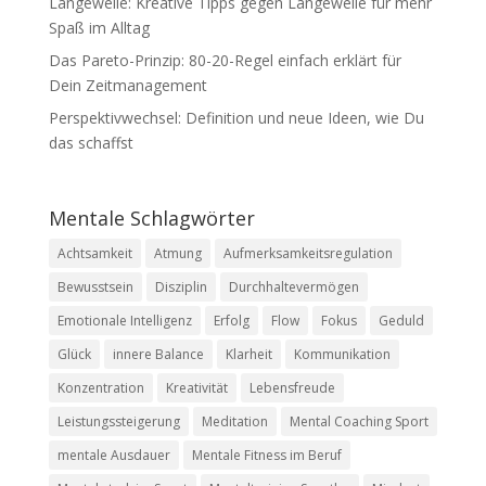
Langeweile: Kreative Tipps gegen Langeweile für mehr
Spaß im Alltag
Das Pareto-Prinzip: 80-20-Regel einfach erklärt für
Dein Zeitmanagement
Perspektivwechsel: Definition und neue Ideen, wie Du
das schaffst
Mentale Schlagwörter
Achtsamkeit
Atmung
Aufmerksamkeitsregulation
Bewusstsein
Disziplin
Durchhaltevermögen
Emotionale Intelligenz
Erfolg
Flow
Fokus
Geduld
Glück
innere Balance
Klarheit
Kommunikation
Konzentration
Kreativität
Lebensfreude
Leistungssteigerung
Meditation
Mental Coaching Sport
mentale Ausdauer
Mentale Fitness im Beruf