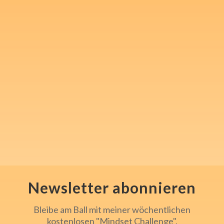
Melde Dich für meinen
kostenlosen Newsletter an
und nimm 1x wöchentlich in
"Steven's Mindset Challenge"
mentale Inspiration und Tools
für Sport, Beruf und den
Alltag mit.
Newsletter abonnieren
Bleibe am Ball mit meiner wöchentlichen
kostenlosen "Mindset Challenge".