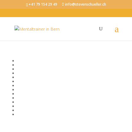
+41 79 154 29 49
info@stevenschueller.ch
Tag: Konzentration
Bewusstsein
Emotionale Intelligenz
Erfolg
Fokus und Konzentration
Körper, Geist und Seele
Kommunikation
Mentale Fitness im Beruf
Mental stark im Sport
Mindset
Motivation
Produktivität
Selbstvertrauen
Stressregulation
Visionen und Ziele