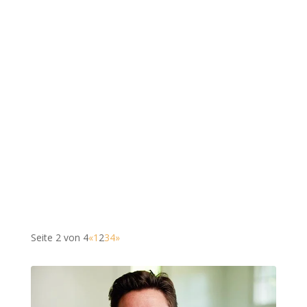
Seite 2 von 4
«
1
2
3
4
»