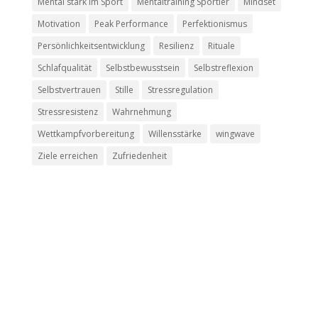
Mental stark im Sport
Mentaltraining Sportler
Mindset
Motivation
Peak Performance
Perfektionismus
Persönlichkeitsentwicklung
Resilienz
Rituale
Schlafqualität
Selbstbewusstsein
Selbstreflexion
Selbstvertrauen
Stille
Stressregulation
Stressresistenz
Wahrnehmung
Wettkampfvorbereitung
Willensstärke
wingwave
Ziele erreichen
Zufriedenheit