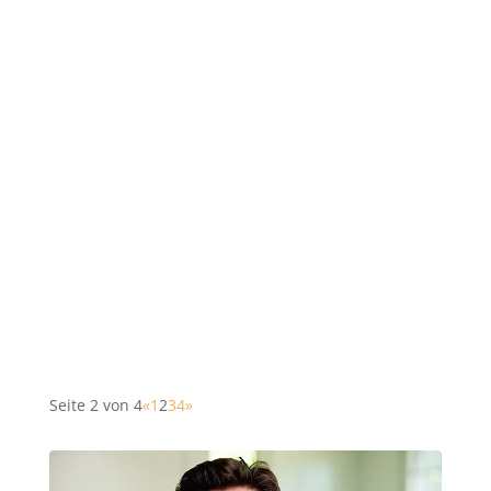
Seite 2 von 4
«
1
2
3
4
»