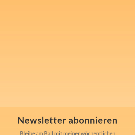
Melde Dich für meinen
kostenlosen Newsletter an
und nimm 1x wöchentlich in
"Steven's Mindset Challenge"
mentale Inspiration und Tools
für Sport, Beruf und den
Alltag mit.
Newsletter abonnieren
Bleibe am Ball mit meiner wöchentlichen