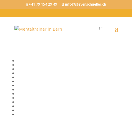
+41 79 154 29 49
info@stevenschueller.ch
Tag: Mentale Fitness im Beruf
Bewusstsein
Emotionale Intelligenz
Erfolg
Fokus und Konzentration
Körper, Geist und Seele
Kommunikation
Mentale Fitness im Beruf
Mental stark im Sport
Mindset
Motivation
Produktivität
Selbstvertrauen
Stressregulation
Visionen und Ziele