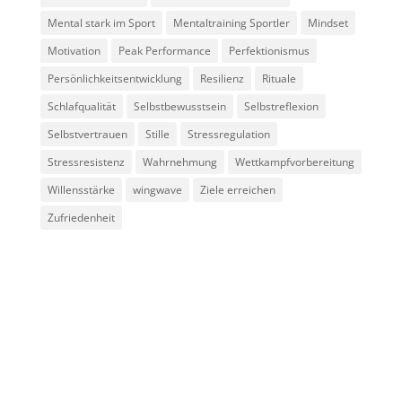
Mental stark im Sport
Mentaltraining Sportler
Mindset
Motivation
Peak Performance
Perfektionismus
Persönlichkeitsentwicklung
Resilienz
Rituale
Schlafqualität
Selbstbewusstsein
Selbstreflexion
Selbstvertrauen
Stille
Stressregulation
Stressresistenz
Wahrnehmung
Wettkampfvorbereitung
Willensstärke
wingwave
Ziele erreichen
Zufriedenheit