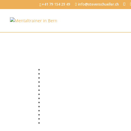
+41 79 154 29 49
info@stevenschueller.ch
Bewusstsein
Emotionale Intelligenz
Erfolg
Fokus und Konzentration
Körper, Geist und Seele
Kommunikation
Mentale Fitness im Beruf
Mental stark im Sport
Mindset
Motivation
Produktivität
Selbstvertrauen
Stressregulation
Visionen und Ziele