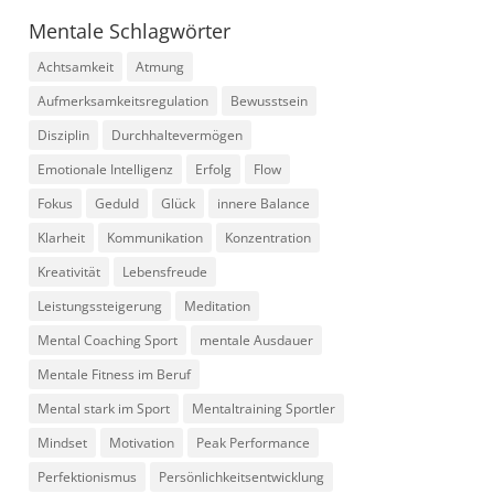
Mentale Schlagwörter
Achtsamkeit
Atmung
Aufmerksamkeitsregulation
Bewusstsein
Disziplin
Durchhaltevermögen
Emotionale Intelligenz
Erfolg
Flow
Fokus
Geduld
Glück
innere Balance
Klarheit
Kommunikation
Konzentration
Kreativität
Lebensfreude
Leistungssteigerung
Meditation
Mental Coaching Sport
mentale Ausdauer
Mentale Fitness im Beruf
Mental stark im Sport
Mentaltraining Sportler
Mindset
Motivation
Peak Performance
Perfektionismus
Persönlichkeitsentwicklung