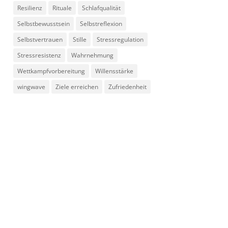
Resilienz
Rituale
Schlafqualität
Selbstbewusstsein
Selbstreflexion
Selbstvertrauen
Stille
Stressregulation
Stressresistenz
Wahrnehmung
Wettkampfvorbereitung
Willensstärke
wingwave
Ziele erreichen
Zufriedenheit