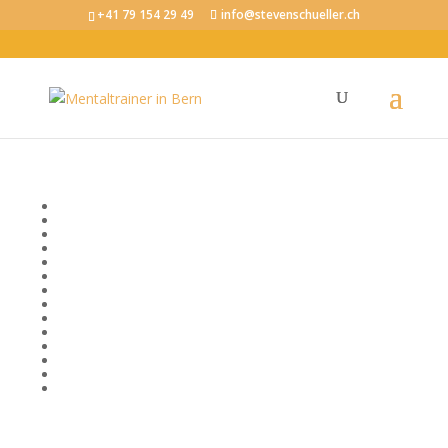
+41 79 154 29 49
info@stevenschueller.ch
Tag: Resilienz
Bewusstsein
Emotionale Intelligenz
Erfolg
Fokus und Konzentration
Körper, Geist und Seele
Kommunikation
Mentale Fitness im Beruf
Mental stark im Sport
Mindset
Motivation
Produktivität
Selbstvertrauen
Stressregulation
Visionen und Ziele