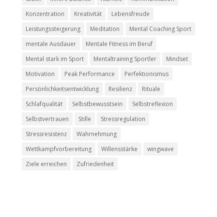
Konzentration
Kreativität
Lebensfreude
Leistungssteigerung
Meditation
Mental Coaching Sport
mentale Ausdauer
Mentale Fitness im Beruf
Mental stark im Sport
Mentaltraining Sportler
Mindset
Motivation
Peak Performance
Perfektionismus
Persönlichkeitsentwicklung
Resilienz
Rituale
Schlafqualität
Selbstbewusstsein
Selbstreflexion
Selbstvertrauen
Stille
Stressregulation
Stressresistenz
Wahrnehmung
Wettkampfvorbereitung
Willensstärke
wingwave
Ziele erreichen
Zufriedenheit