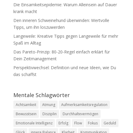
Die Einsamkeitsepidemie: Warum Alleinsein auf Dauer
krank macht
Den inneren Schweinehund überwinden: Wertvolle
Tipps, um ihn loszuwerden
Langeweile: Kreative Tipps gegen Langeweile für mehr
Spaß im Alltag
Das Pareto-Prinzip: 80-20-Regel einfach erklärt für
Dein Zeitmanagement
Perspektivwechsel: Definition und neue Ideen, wie Du
das schaffst
Mentale Schlagwörter
Achtsamkeit
Atmung
Aufmerksamkeitsregulation
Bewusstsein
Disziplin
Durchhaltevermögen
Emotionale Intelligenz
Erfolg
Flow
Fokus
Geduld
Glück
innere Balance
Klarheit
Kommunikation