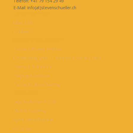
Telefon: +41 79 154 29 49
E-Mail: info(at)stevenschueller.ch
Unternehmen
Über mich
Kontakt
Weitere Webseiten
Tasma Schueller Institute
Goldlandung GmbH I Business Coaching Bern
Tasma Life Balance
Flugangst-Seminar
Tasma Aviation Training
Produkte
High Performer CODE
Mental Coaching
Sport-Mentaltraining
wingwave