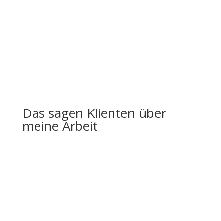
Monaten bei Steven Schüller gemeldet. Steven hat mir
Techniken beigebracht, hilfreiche Tipps gegeben und
mich mit seinen wertvollen Gedankenanstössen in die
richtige Richtung gelenkt. Das Mentaltraining war in
vielen Hinsichten eine Bereicherung. Für mich als
Person, im Sport sowie für meine beruflichen Ziele.”
Volleyballspielerin
Das sagen Klienten über
meine Arbeit
“Mit Steven habe ich Dinge
erreicht, die sonst nicht
möglich waren.”
“
Absolute Top Empfehlung.