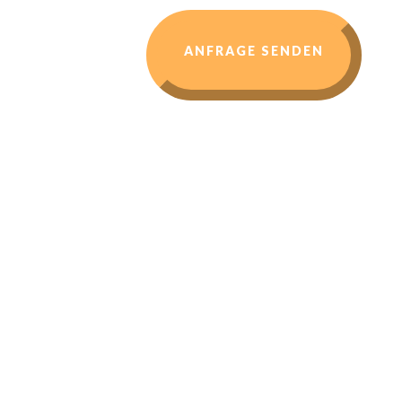
ANFRAGE SENDEN
Melde Dich für meinen
kostenlosen Newsletter
an und nimm 1x
wöchentlich in "Steven's
Mindset Challenge"