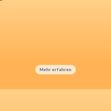
Mentaltraining
Dieses individuelle Mentaltraining bringt
Dich mental auf Hochtouren.
Mehr erfahren