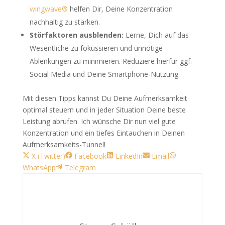
wingwave®
helfen Dir, Deine Konzentration
nachhaltig zu stärken.
Störfaktoren ausblenden:
Lerne, Dich auf das
Wesentliche zu fokussieren und unnötige
Ablenkungen zu minimieren. Reduziere hierfür ggf.
Social Media und Deine Smartphone-Nutzung.
Mit diesen Tipps kannst Du Deine Aufmerksamkeit
optimal steuern und in jeder Situation Deine beste
Leistung abrufen. Ich wünsche Dir nun viel gute
Konzentration und ein tiefes Eintauchen in Deinen
Aufmerksamkeits-Tunnel!
Share
Share
Share
Share
Share
X (Twitter)
Facebook
LinkedIn
Email
on
Share
on
on
on
on
WhatsApp
Telegram
on