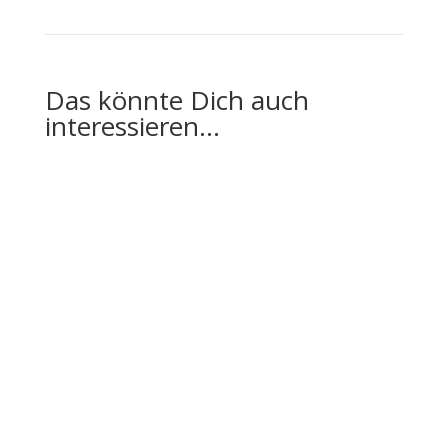
Das könnte Dich auch
interessieren…
Welche Lebensentscheidungen wirklich über
Erfolg, Zufriedenheit und persönliche Entwicklung
bestimmen Was sind die 7...