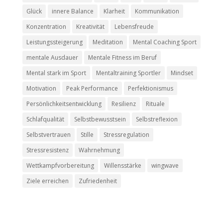
Glück
innere Balance
Klarheit
Kommunikation
Konzentration
Kreativität
Lebensfreude
Leistungssteigerung
Meditation
Mental Coaching Sport
mentale Ausdauer
Mentale Fitness im Beruf
Mental stark im Sport
Mentaltraining Sportler
Mindset
Motivation
Peak Performance
Perfektionismus
Persönlichkeitsentwicklung
Resilienz
Rituale
Schlafqualität
Selbstbewusstsein
Selbstreflexion
Selbstvertrauen
Stille
Stressregulation
Stressresistenz
Wahrnehmung
Wettkampfvorbereitung
Willensstärke
wingwave
Ziele erreichen
Zufriedenheit