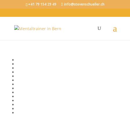
+41 79 154 29 49
info@stevenschueller.ch
Tag: Selbstvertrauen
Bewusstsein
Emotionale Intelligenz
Erfolg
Fokus und Konzentration
Körper, Geist und Seele
Kommunikation
Mentale Fitness im Beruf
Mental stark im Sport
Mindset
Motivation
Produktivität
Selbstvertrauen
Stressregulation
Visionen und Ziele