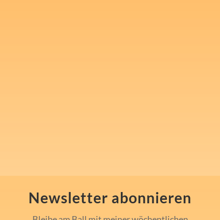
Melde Dich für meinen
kostenlosen Newsletter an
und nimm 1x wöchentlich in
"Steven's Mindset Challenge"
mentale Inspiration und Tools
für Sport, Beruf und den
Alltag mit.
Newsletter abonnieren
Bleibe am Ball mit meiner wöchentlichen