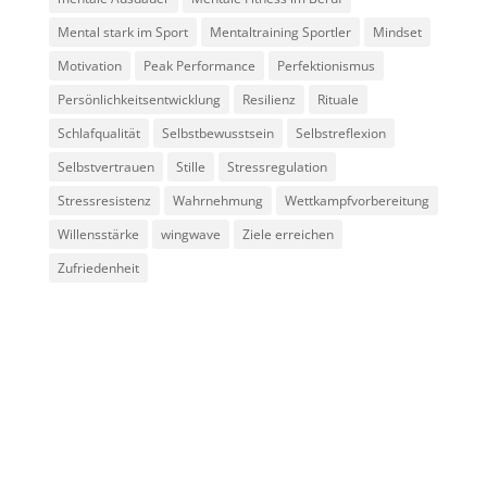
Mental stark im Sport
Mentaltraining Sportler
Mindset
Motivation
Peak Performance
Perfektionismus
Persönlichkeitsentwicklung
Resilienz
Rituale
Schlafqualität
Selbstbewusstsein
Selbstreflexion
Selbstvertrauen
Stille
Stressregulation
Stressresistenz
Wahrnehmung
Wettkampfvorbereitung
Willensstärke
wingwave
Ziele erreichen
Zufriedenheit