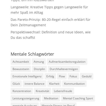
Langeweile: Kreative Tipps gegen Langeweile für
mehr Spaß im Alltag
Das Pareto-Prinzip: 80-20-Regel einfach erklärt für
Dein Zeitmanagement
Perspektivwechsel: Definition und neue Ideen, wie
Du das schaffst
Mentale Schlagwörter
Achtsamkeit
Atmung
Aufmerksamkeitsregulation
Bewusstsein
Disziplin
Durchhaltevermögen
Emotionale Intelligenz
Erfolg
Flow
Fokus
Geduld
Glück
innere Balance
Klarheit
Kommunikation
Konzentration
Kreativität
Lebensfreude
Leistungssteigerung
Meditation
Mental Coaching Sport
mentale Ausdauer
Mentale Fitness im Beruf