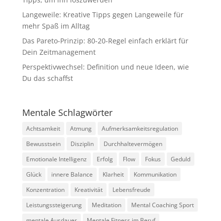
Langeweile: Kreative Tipps gegen Langeweile für
mehr Spaß im Alltag
Das Pareto-Prinzip: 80-20-Regel einfach erklärt für
Dein Zeitmanagement
Perspektivwechsel: Definition und neue Ideen, wie
Du das schaffst
Mentale Schlagwörter
Achtsamkeit
Atmung
Aufmerksamkeitsregulation
Bewusstsein
Disziplin
Durchhaltevermögen
Emotionale Intelligenz
Erfolg
Flow
Fokus
Geduld
Glück
innere Balance
Klarheit
Kommunikation
Konzentration
Kreativität
Lebensfreude
Leistungssteigerung
Meditation
Mental Coaching Sport
mentale Ausdauer
Mentale Fitness im Beruf