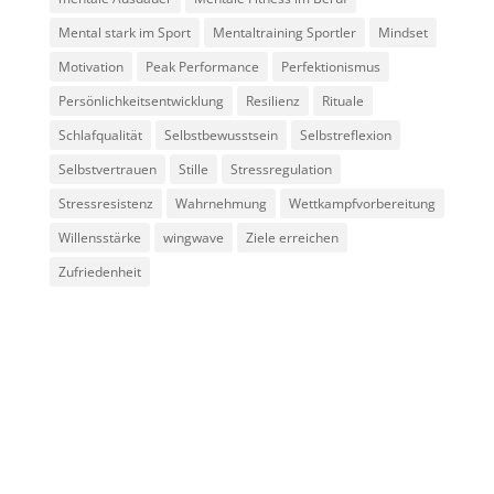
Mental stark im Sport
Mentaltraining Sportler
Mindset
Motivation
Peak Performance
Perfektionismus
Persönlichkeitsentwicklung
Resilienz
Rituale
Schlafqualität
Selbstbewusstsein
Selbstreflexion
Selbstvertrauen
Stille
Stressregulation
Stressresistenz
Wahrnehmung
Wettkampfvorbereitung
Willensstärke
wingwave
Ziele erreichen
Zufriedenheit