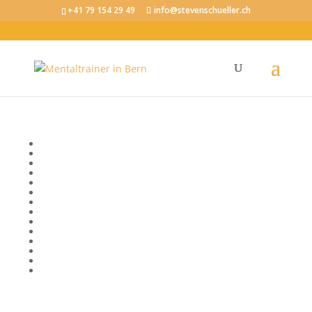
+41 79 154 29 49
info@stevenschueller.ch
Tag: Durchhaltevermögen
Bewusstsein
Emotionale Intelligenz
Erfolg
Fokus und Konzentration
Körper, Geist und Seele
Kommunikation
Mentale Fitness im Beruf
Mental stark im Sport
Mindset
Motivation
Produktivität
Selbstvertrauen
Stressregulation
Visionen und Ziele