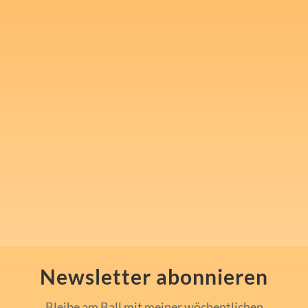
Melde Dich für meinen
kostenlosen Newsletter an
und nimm 1x wöchentlich in
"Steven's Mindset Challenge"
mentale Inspiration und Tools
für Sport, Beruf und den
Alltag mit.
Newsletter abonnieren
Bleibe am Ball mit meiner wöchentlichen