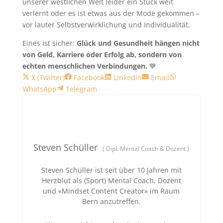
unserer westlichen Welt leider ein Stück weit
verlernt oder es ist etwas aus der Mode gekommen –
vor lauter Selbstverwirklichung und Individualität.
Eines ist sicher:
Glück und Gesundheit hängen nicht
von Geld, Karriere oder Erfolg ab, sondern von
echten menschlichen Verbindungen.
💙
Share
Share
Share
Share
Share
X (Twitter)
Facebook
LinkedIn
Email
on
Share
on
on
on
on
WhatsApp
Telegram
on
Steven Schüller
(
Dipl. Mental Coach & Dozent
)
Steven Schüller ist seit über 10 Jahren mit
Herzblut als (Sport) Mental Coach, Dozent
und «Mindset Content Creator» im Raum
Bern anzutreffen.