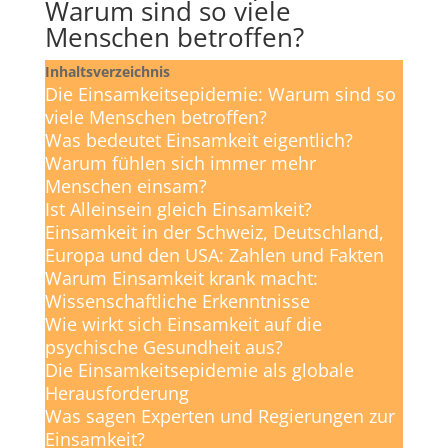
Warum sind so viele
Menschen betroffen?
Inhaltsverzeichnis
Die Einsamkeitsepidemie: Warum sind so
viele Menschen betroffen?
Was bedeutet Einsamkeit eigentlich?
Warum fühlen sich immer mehr
Menschen einsam?
Ist Alleinsein gleich Einsamkeit?
Einsamkeit in der Schweiz, Deutschland,
Europa und den USA: Zahlen und Fakten
Warum Einsamkeit krank macht:
Wissenschaftliche Erkenntnisse
Wie wirkt sich Einsamkeit auf die
psychische Gesundheit aus?
Die Einsamkeitsepidemie als globale
Herausforderung
Was sagen Experten und Regierungen zur
Einsamkeit?