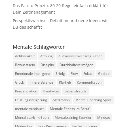
Das Pareto-Prinzip: 80-20-Regel einfach erklärt für
Dein Zeitmanagement
Perspektivwechsel: Definition und neue Ideen, wie
Du das schaffst
Mentale Schlagwörter
Achtsamkeit
Atmung
Aufmerksamkeitsregulation
Bewusstsein
Disziplin
Durchhaltevermögen
Emotionale Intelligenz
Erfolg
Flow
Fokus
Geduld
Glück
innere Balance
Klarheit
Kommunikation
Konzentration
Kreativität
Lebensfreude
Leistungssteigerung
Meditation
Mental Coaching Sport
mentale Ausdauer
Mentale Fitness im Beruf
Mental stark im Sport
Mentaltraining Sportler
Mindset
Motivation
Peak Performance
Perfektionismus