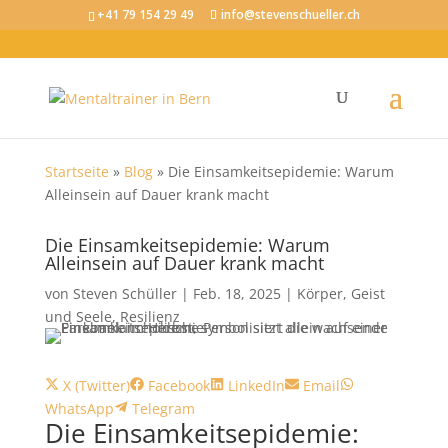
+41 79 154 29 49
info@stevenschueller.ch
Startseite
»
Blog
»
Die Einsamkeitsepidemie: Warum
Alleinsein auf Dauer krank macht
Die Einsamkeitsepidemie: Warum
Alleinsein auf Dauer krank macht
von
Steven Schüller
|
Feb. 18, 2025
|
Körper, Geist
und Seele
,
Resilienz
Share
Share
Share
Share
Share
X (Twitter)
Facebook
LinkedIn
Email
on
Share
on
on
on
on
WhatsApp
Telegram
Die Einsamkeitsepidemie:
on