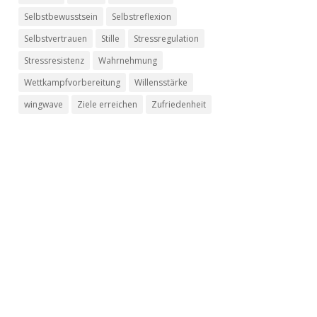
Selbstbewusstsein
Selbstreflexion
Selbstvertrauen
Stille
Stressregulation
Stressresistenz
Wahrnehmung
Wettkampfvorbereitung
Willensstärke
wingwave
Ziele erreichen
Zufriedenheit