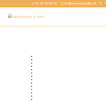
+41 79 154 29 49
info@stevenschueller.ch
Bewusstsein
Emotionale Intelligenz
Erfolg
Fokus und Konzentration
Körper, Geist und Seele
Kommunikation
Mentale Fitness im Beruf
Mental stark im Sport
Mindset
Motivation
Produktivität
Selbstvertrauen
Stressregulation
Visionen und Ziele