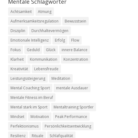
Mentale Schlagwörter
Achtsamkeit
Atmung
Aufmerksamkeitsregulation
Bewusstsein
Disziplin
Durchhaltevermögen
Emotionale Intelligenz
Erfolg
Flow
Fokus
Geduld
Glück
innere Balance
Klarheit
Kommunikation
Konzentration
Kreativität
Lebensfreude
Leistungssteigerung
Meditation
Mental Coaching Sport
mentale Ausdauer
Mentale Fitness im Beruf
Mental stark im Sport
Mentaltraining Sportler
Mindset
Motivation
Peak Performance
Perfektionismus
Persönlichkeitsentwicklung
Resilienz
Rituale
Schlafqualität