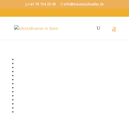
+41 79 154 29 49
info@stevenschueller.ch
Kategorie: Kommunikation
Bewusstsein
Emotionale Intelligenz
Erfolg
Fokus und Konzentration
Körper, Geist und Seele
Kommunikation
Mentale Fitness im Beruf
Mental stark im Sport
Mindset
Motivation
Produktivität
Selbstvertrauen
Stressregulation
Visionen und Ziele