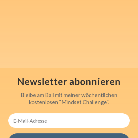
und nimm 1x wöchentlich in
"Steven's Mindset Challenge"
mentale Inspiration und Tools
für Sport, Beruf und den
Alltag mit.
Newsletter abonnieren
Bleibe am Ball mit meiner wöchentlichen
kostenlosen "Mindset Challenge".