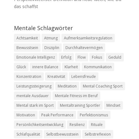
das schaffst
Mentale Schlagwörter
Achtsamkeit
Atmung
Aufmerksamkeitsregulation
Bewusstsein
Disziplin
Durchhaltevermögen
Emotionale Intelligenz
Erfolg
Flow
Fokus
Geduld
Glück
innere Balance
Klarheit
Kommunikation
Konzentration
Kreativität
Lebensfreude
Leistungssteigerung
Meditation
Mental Coaching Sport
mentale Ausdauer
Mentale Fitness im Beruf
Mental stark im Sport
Mentaltraining Sportler
Mindset
Motivation
Peak Performance
Perfektionismus
Persönlichkeitsentwicklung
Resilienz
Rituale
Schlafqualität
Selbstbewusstsein
Selbstreflexion