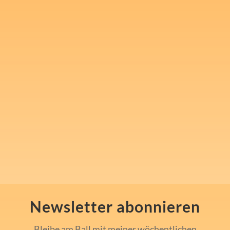
Melde Dich für meinen
kostenlosen Newsletter an
und nimm 1x wöchentlich in
"Steven's Mindset Challenge"
mentale Inspiration und Tools
für Sport, Beruf und den
Alltag mit.
Newsletter abonnieren
Bleibe am Ball mit meiner wöchentlichen