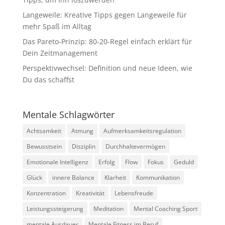
Langeweile: Kreative Tipps gegen Langeweile für
mehr Spaß im Alltag
Das Pareto-Prinzip: 80-20-Regel einfach erklärt für
Dein Zeitmanagement
Perspektivwechsel: Definition und neue Ideen, wie
Du das schaffst
Mentale Schlagwörter
Achtsamkeit
Atmung
Aufmerksamkeitsregulation
Bewusstsein
Disziplin
Durchhaltevermögen
Emotionale Intelligenz
Erfolg
Flow
Fokus
Geduld
Glück
innere Balance
Klarheit
Kommunikation
Konzentration
Kreativität
Lebensfreude
Leistungssteigerung
Meditation
Mental Coaching Sport
mentale Ausdauer
Mentale Fitness im Beruf