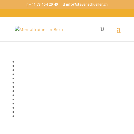
+41 79 154 29 49
info@stevenschueller.ch
Tag: Rituale
Bewusstsein
Emotionale Intelligenz
Erfolg
Fokus und Konzentration
Körper, Geist und Seele
Kommunikation
Mentale Fitness im Beruf
Mental stark im Sport
Mindset
Motivation
Produktivität
Selbstvertrauen
Stressregulation
Visionen und Ziele