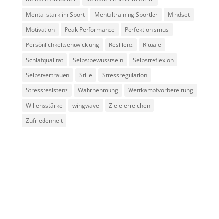
Mental stark im Sport
Mentaltraining Sportler
Mindset
Motivation
Peak Performance
Perfektionismus
Persönlichkeitsentwicklung
Resilienz
Rituale
Schlafqualität
Selbstbewusstsein
Selbstreflexion
Selbstvertrauen
Stille
Stressregulation
Stressresistenz
Wahrnehmung
Wettkampfvorbereitung
Willensstärke
wingwave
Ziele erreichen
Zufriedenheit