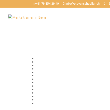
+41 79 154 29 49
info@stevenschueller.ch
Bewusstsein
Emotionale Intelligenz
Erfolg
Fokus und Konzentration
Körper, Geist und Seele
Kommunikation
Mentale Fitness im Beruf
Mental stark im Sport
Mindset
Motivation
Produktivität
Selbstvertrauen
Stressregulation
Visionen und Ziele