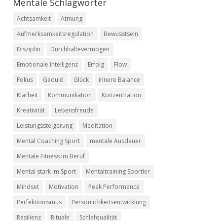
Mentale Schlagwörter
Achtsamkeit
Atmung
Aufmerksamkeitsregulation
Bewusstsein
Disziplin
Durchhaltevermögen
Emotionale Intelligenz
Erfolg
Flow
Fokus
Geduld
Glück
innere Balance
Klarheit
Kommunikation
Konzentration
Kreativität
Lebensfreude
Leistungssteigerung
Meditation
Mental Coaching Sport
mentale Ausdauer
Mentale Fitness im Beruf
Mental stark im Sport
Mentaltraining Sportler
Mindset
Motivation
Peak Performance
Perfektionismus
Persönlichkeitsentwicklung
Resilienz
Rituale
Schlafqualität