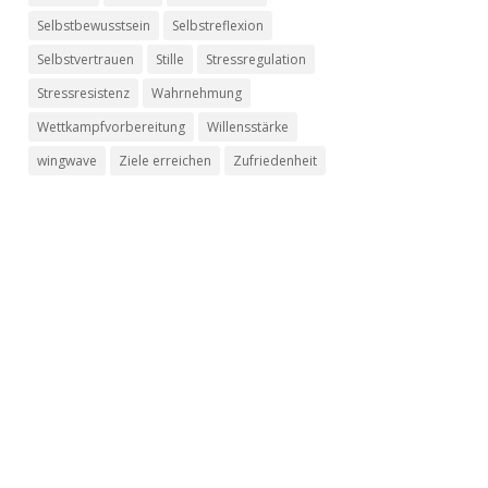
Selbstbewusstsein
Selbstreflexion
Selbstvertrauen
Stille
Stressregulation
Stressresistenz
Wahrnehmung
Wettkampfvorbereitung
Willensstärke
wingwave
Ziele erreichen
Zufriedenheit