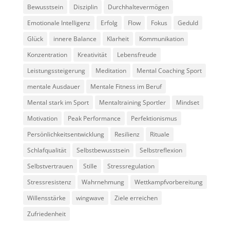
Bewusstsein
Disziplin
Durchhaltevermögen
Emotionale Intelligenz
Erfolg
Flow
Fokus
Geduld
Glück
innere Balance
Klarheit
Kommunikation
Konzentration
Kreativität
Lebensfreude
Leistungssteigerung
Meditation
Mental Coaching Sport
mentale Ausdauer
Mentale Fitness im Beruf
Mental stark im Sport
Mentaltraining Sportler
Mindset
Motivation
Peak Performance
Perfektionismus
Persönlichkeitsentwicklung
Resilienz
Rituale
Schlafqualität
Selbstbewusstsein
Selbstreflexion
Selbstvertrauen
Stille
Stressregulation
Stressresistenz
Wahrnehmung
Wettkampfvorbereitung
Willensstärke
wingwave
Ziele erreichen
Zufriedenheit