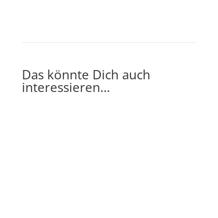
Das könnte Dich auch
interessieren…
Welche Lebensentscheidungen wirklich über
Erfolg, Zufriedenheit und persönliche
Entwicklung bestimmen Was sind die 7...