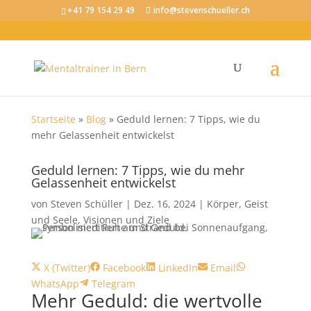
+41 79 154 29 49
info@stevenschueller.ch
Startseite
»
Blog
»
Geduld lernen: 7 Tipps, wie du
mehr Gelassenheit entwickelst
Geduld lernen: 7 Tipps, wie du mehr
Gelassenheit entwickelst
von
Steven Schüller
|
Dez. 16, 2024
|
Körper, Geist
und Seele
,
Visionen und Ziele
Share
Share
Share
Share
Share
X (Twitter)
Facebook
LinkedIn
Email
on
Share
on
on
on
on
WhatsApp
Telegram
Mehr Geduld: die wertvolle
on