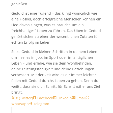
genießen.
Geduld ist eine Tugend – das klingt womöglich wie
eine Floskel, doch erfolgreiche Menschen können ein
Lied davon singen, was es braucht, um ein
“reichhaltiges” Leben zu führen. Das Üben in Geduld
gehört sicher zu einer der wesentlichen Zutaten für
echten Erfolg im Leben.
Setze Geduld in kleinen Schritten in deinem Leben
um – sei es im Job, im Sport oder im alltäglichen
Leben – und erlebe, wie sie dein Wohlbefinden,
deine Leistungsfähigkeit und deine Beziehungen
verbessert. Mit der Zeit wird es dir immer leichter
fallen mit Geduld durchs Leben zu gehen. Denn du
weißt, dass sie dich Schritt für Schritt näher ans Ziel
bringt.
Share
Share
Share
Share
Share
X (Twitter)
Facebook
LinkedIn
Email
on
Share
on
on
on
on
WhatsApp
Telegram
on