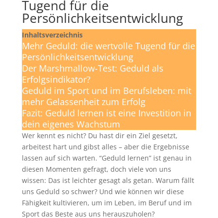
Tugend für die
Persönlichkeitsentwicklung
Inhaltsverzeichnis
Mehr Geduld: die wertvolle Tugend für die
Persönlichkeitsentwicklung
Der Marshmallow-Test: Geduld als
Erfolgsindikator?
Geduld im Sport und im Berufsleben: mit
mehr Gelassenheit zum Erfolg
Fazit: Geduld lernen ist eine Investition in
dein eigenes Wachstum
Wer kennt es nicht? Du hast dir ein Ziel gesetzt,
arbeitest hart und gibst alles – aber die Ergebnisse
lassen auf sich warten. “Geduld lernen” ist genau in
diesen Momenten gefragt, doch viele von uns
wissen: Das ist leichter gesagt als getan. Warum fällt
uns Geduld so schwer? Und wie können wir diese
Fähigkeit kultivieren, um im Leben, im Beruf und im
Sport das Beste aus uns herauszuholen?