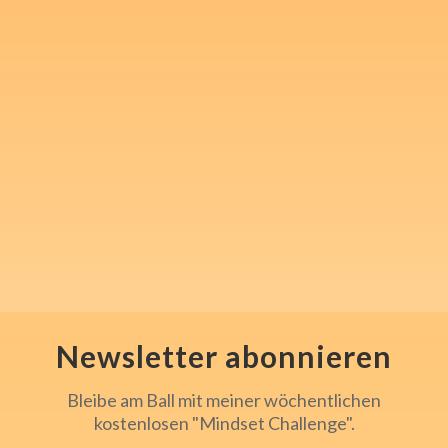
Melde Dich für meinen
kostenlosen Newsletter an
und nimm 1x wöchentlich in
"Steven's Mindset Challenge"
mentale Inspiration und Tools
für Sport, Beruf und den
Alltag mit.
Newsletter abonnieren
Bleibe am Ball mit meiner wöchentlichen
kostenlosen "Mindset Challenge".