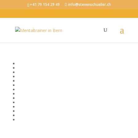
+41 79 154 29 49
info@stevenschueller.ch
Tag: Emotionale Intelligenz
Bewusstsein
Emotionale Intelligenz
Erfolg
Fokus und Konzentration
Körper, Geist und Seele
Kommunikation
Mentale Fitness im Beruf
Mental stark im Sport
Mindset
Motivation
Produktivität
Selbstvertrauen
Stressregulation
Visionen und Ziele