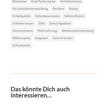
Motivation
Peak Performance
Perfektionismus
Persönlichkeitsentwicklung
Resilienz
Rituale
Schlafqualität
Selbstbewusstsein
Selbstreflexion
Selbstvertrauen
Stille
Stressregulation
Stressresistenz
Wahrnehmung
Wettkampfvorbereitung
Willensstärke
wingwave
Ziele erreichen
Zufriedenheit
Das könnte Dich auch
interessieren…