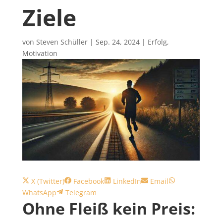
Ziele
von
Steven Schüller
|
Sep. 24, 2024
|
Erfolg
,
Motivation
Share
Share
Share
Share
Share
X (Twitter)
Facebook
LinkedIn
Email
on
Share
on
on
on
on
WhatsApp
Telegram
Ohne Fleiß kein Preis:
on