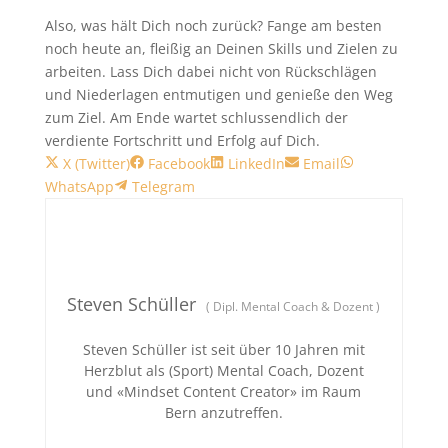
Also, was hält Dich noch zurück? Fange am besten
noch heute an, fleißig an Deinen Skills und Zielen zu
arbeiten. Lass Dich dabei nicht von Rückschlägen
und Niederlagen entmutigen und genieße den Weg
zum Ziel. Am Ende wartet schlussendlich der
verdiente Fortschritt und Erfolg auf Dich.
Share
Share
Share
Share
Share
X (Twitter)
Facebook
LinkedIn
Email
on
Share
on
on
on
on
WhatsApp
Telegram
on
Steven Schüller
(
Dipl. Mental Coach & Dozent
)
Steven Schüller ist seit über 10 Jahren mit
Herzblut als (Sport) Mental Coach, Dozent
und «Mindset Content Creator» im Raum
Bern anzutreffen.